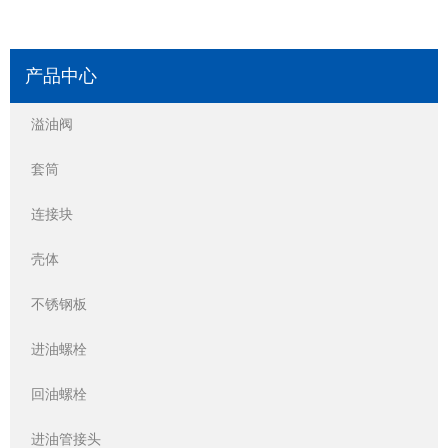
产品中心
溢油阀
套筒
连接块
壳体
不锈钢板
进油螺栓
回油螺栓
进油管接头