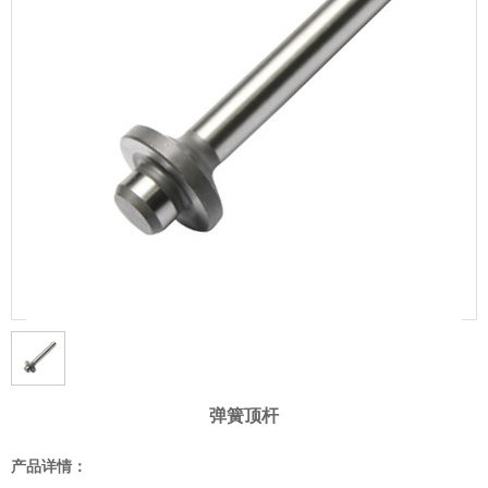
弹簧顶杆
产品详情：