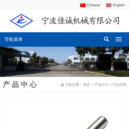
Chinese
English
导航菜单
导
航
菜
单
产 品 中 心
当前位置：
首页
>
产品中心
>
产品详情