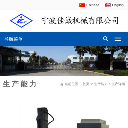
Chinese
English
导航菜单
导
航
菜
单
生 产 能 力
当前位置：
首页
>
生产能力
>
生产详情